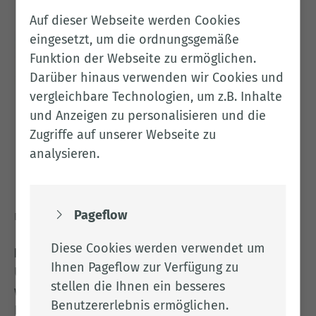
Auf dieser Webseite werden Cookies
eingesetzt, um die ordnungsgemäße
Funktion der Webseite zu ermöglichen.
Darüber hinaus verwenden wir Cookies und
vergleichbare Technologien, um z.B. Inhalte
und Anzeigen zu personalisieren und die
Zugriffe auf unserer Webseite zu
analysieren.
Pageflow
Die 17 Nachhaltigkeitsziele der Vereinten Nationen
Diese Cookies werden verwendet um
Portal der Nachhaltigkeitsziele
Ihnen Pageflow zur Verfügung zu
Um global nachhaltige Strukturen zu schaffen,
stellen die Ihnen ein besseres
wurden von den Vereinten Nationen 17
Benutzererlebnis ermöglichen.
Nachhaltigkeitsziele bis 2030 gesetzt.