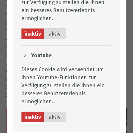
zur Verfügung zu stellen die Ihnen
Wie teuer sind die unterschiedlichen
ein besseres Benutzererlebnis
Verkehrsmittel tatsächlich? Wie teuer ist ein
ermöglichen.
Elektroauto im Vergleich zur Verbrenner-
Variante? Lohnt es sich für mich, ein Lastenrad
inaktiv
aktiv
anzuschaffen? Kaufe ich mir ein E-Rad oder doch
lieber ein ÖPNV-Jahresabo? Gar nicht so einfach,
sich für ein Verkehrsmittel zu entscheiden, das
Youtube
zu den eigenen Bedürfnissen und zum eigenen
Dieses Cookie wird verwendet um
Geldbeutel passt.
Ihnen Youtube-Funktionen zur
Mit dem Kostencheck Mobilität vom VCD können
Verfügung zu stellen die Ihnen ein
Sie sich einen ersten Überblick verschaffen:
besseres Benutzererlebnis
Zum VCD Kostencheck
ermöglichen.
inaktiv
aktiv