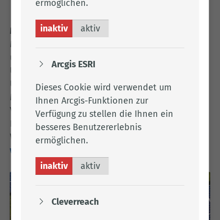
ermöglichen.
inaktiv
aktiv
Mehrweg. Mach mit!
Mehrwegsysteme tragen zur Abfallvermeidung
und damit zum Klimaschutz bei. Die Deutsche
Arcgis ESRI
Umwelthilfe klärt in der Kampagne über die
Umweltauswirkungen von Einweg- und
Dieses Cookie wird verwendet um
Mehrwegprodukten auf und fördert die
Ihnen Arcgis-Funktionen zur
Verbreitung klimaschonender Verpackungen und
Verfügung zu stellen die Ihnen ein
Produkte.
besseres Benutzererlebnis
Weitere Informationen finden Sie hier:
ermöglichen.
www.mehrweg-mach-mit.de
inaktiv
aktiv
Cleverreach